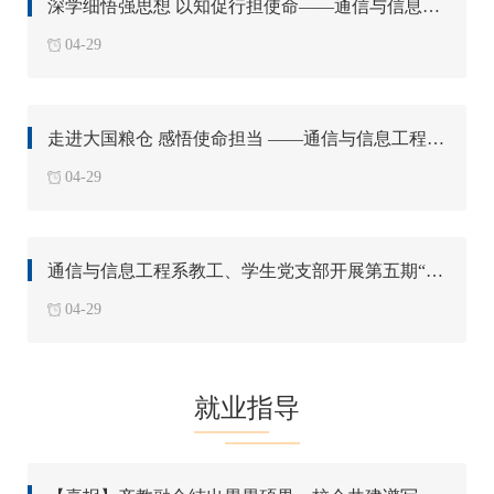
深学细悟强思想 以知促行担使命——通信与信息工程系教工党支部开展二十届四中全会专题学习及党员应知应会测试
04-29
走进大国粮仓 感悟使命担当 ——通信与信息工程系学生党支部组织第32期党校学员及“通才计划”初级党校学员代表赴中储粮（北京）八达岭直属库参观学习
04-29
通信与信息工程系教工、学生党支部开展第五期“行走北京 品味科创”走进八达岭机场
04-29
就业指导